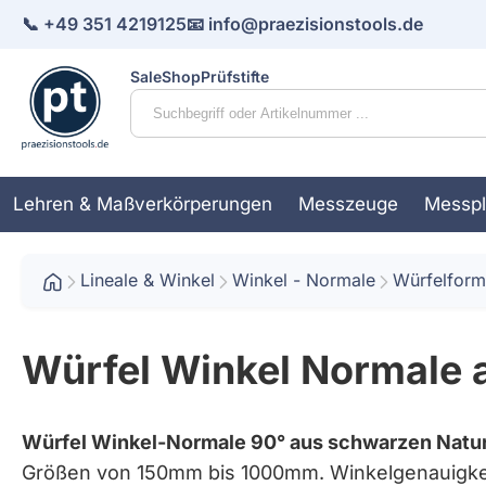
📞 +49 351 4219125
📧 info@praezisionstools.de
Sale
Shop
Prüfstifte
Lehren & Maßverkörperungen
Messzeuge
Messpl
Einstellringe & Lehrringe
Anbaumessschieber
Abrichtlineale
Aufspannwinkel
Lineale
Abrollböcke
Feuchtigkeitsmessgeräte
Anzeigende Messgeräte
Datenkabel
Lineale & Winkel
Winkel - Normale
Kugellehren
Innenmesss
Messbalke
Kastenwink
Stahlmaßst
Reitstöcke
Schichtdic
Lehren
Würfelform
Gewindelehren
Anreißwerkzeuge
Anreiß- und Abrichtplatten
Aufspannwürfel
Massbänder
Kompakte Rundlaufprüfgeräte
Härteprüfgeräte
Lehrdorne
Längenmaß
Messplatten
Prismen
Winkel
Rundlaufprü
Temperatur
Abrollböck
Würfel Winkel Normale a
Innensechsrund (6-Lobe)
Bügelmessschrauben
Läpp- & Kontrollplatten
Messbänke einzeln
Rauheitsmessgeräte
Messdrähte
Messkeile
Parallelunt
Rundlaufpr
aus Hartges
Kegellehren
Dickenmessgeräte
Parallelen
Messräder
Würfel Winkel-Normale 90° aus schwarzen Natur
Einbaumessschrauben
Messschieb
Größen von 150mm bis 1000mm. Winkelgenauigkei