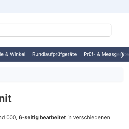
le & Winkel
Rundlaufprüfgeräte
Prüf- & Messgeräte
❯
ssbank
in-
nit
und 000,
6-seitig bearbeitet
in verschiedenen