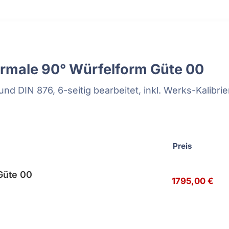
Tiefenmessgeräte
Vergleichsmessgeräte
Waagen
rmale 90° Würfelform Güte 00
Sätze
Winkelmessgeräte
nd DIN 876, 6-seitig bearbeitet, inkl. Werks-Kalibri
dmaße
Preis
Güte 00
1795,00 €