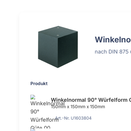
Einstellgeräte & Taster
Messstative
Einstellmaße
Messtische
Feintaster
Messuhren
Winkelno
Höhenmess- und Anreißgeräte
Messzeug-
nach DIN 875 u
Innenmessgeräte
Parallelen
Produkt
Winkelnormal 90° Würfelform 
150mm x 150mm x 150mm
Art.-Nr. U1603804