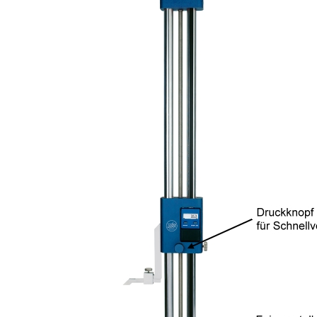
Einstellgeräte & Taster
Messstative
Einstellmaße
Messtische
Feintaster
Messuhren
Höhenmess- und Anreißgeräte
Messzeug-
Innenmessgeräte
Parallelen