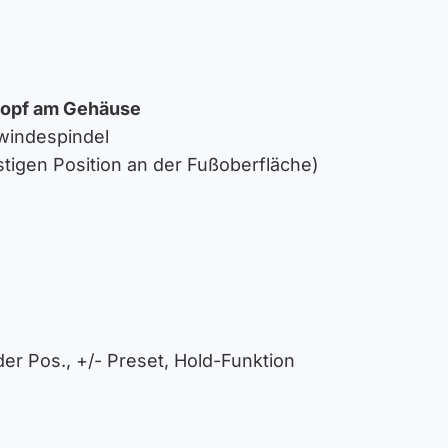
knopf am Gehäuse
ewindespindel
stigen Position an der Fußoberfläche)
er Pos., +/- Preset, Hold-Funktion