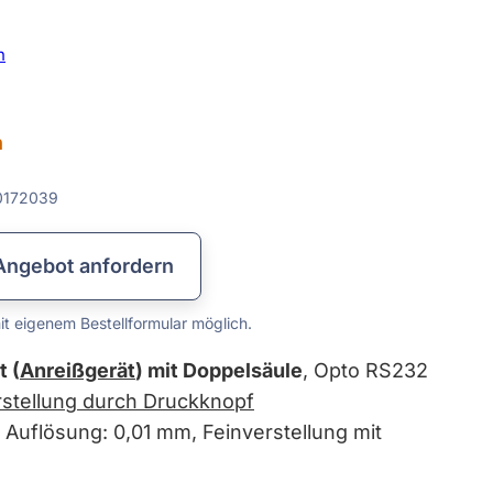
Lehren & Maßverkörperungen
Messplatten & Messbalken
Prismen & Spanntechnik
Lineale & Winkel
Rundlaufprüfgeräte
Prüf- & Messgeräte
Kalibrierservice
Datenkabel
Messzeuge
n
n
172039
Angebot anfordern
t eigenem Bestellformular möglich.
 (
Anreißgerät
) mit Doppelsäule
, Opto RS232
rstellung durch Druckknopf
, Auflösung: 0,01 mm, Feinverstellung mit