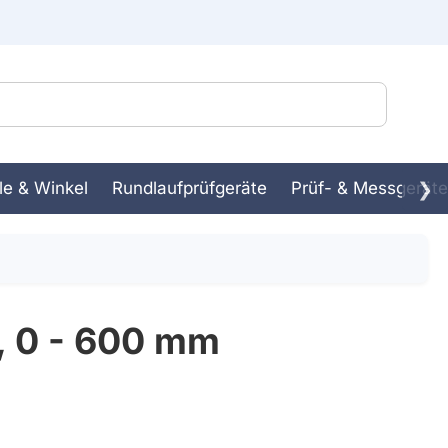
le & Winkel
Rundlaufprüfgeräte
Prüf- & Messgeräte
❯
ssbank
in-
, 0 - 600 mm