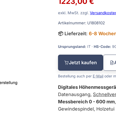
1223,00 €
Tiefenmessgeräte
exkl. MwSt. zzgl.
Versandkoste
Vergleichsmessgeräte
Artikelnummer: U1808102
Waagen
📦 Lieferzeit:
6-8 Woche
Sätze
Winkelmessgeräte
Ursprungsland:
IT ·
HS-Code:
90
dmaße
Jetzt kaufen
Bestellung auch per
E-Mail
oder mi
Digitales Höhenmessgerät
Datenausgang,
Schnellve
Messbereich 0 - 600 mm
Gewindespindel, Holzetui