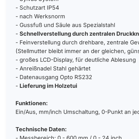
- Schutzart IP54
- nach Werksnorm
- Gussfuß und Säule aus Spezialstahl
-
Schnellverstellung durch zentralen Druck
- Feinverstellung durch drehbare, zentrale G
(Stellmutter bleibt immer an der gleichen, gün
- großes LCD-Display, für deutliche Ablesung
- Anreißnadel Stahl gehärtet
- Datenausgang Opto RS232
-
Lieferung im Holzetui
Funktionen:
Ein/Aus, mm/inch Umschaltung, 0-Punkt an jed
Technische Daten:
- Messbereich: 0 - 600 mm / 0 - 24 inch