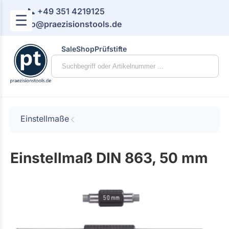
📞 +49 351 4219125
☰
📧 info@praezisionstools.de
Sale
Shop
Prüfstifte
Einstellmaße
Einstellmaß DIN 863, 50 mm