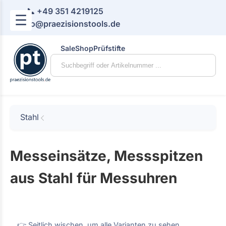
📞 +49 351 4219125
☰
📧 info@praezisionstools.de
Sale
Shop
Prüfstifte
Stahl
Messeinsätze, Messspitzen
aus Stahl für Messuhren
👉 Seitlich wischen, um alle Varianten zu sehen