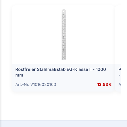
Rostfreier Stahlmaßstab EG-Klasse II - 1000
Par
mm
- 6
Art.-Nr. V1016020100
13,53 €
Art.