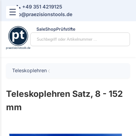
📞 +49 351 4219125
☰
📧 info@praezisionstools.de
Sale
Shop
Prüfstifte
Teleskoplehren
Teleskoplehren Satz, 8 - 152
mm